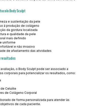
otocolo Body Sculpt
rmeza e sustentação da pele
nso à produção de colágeno
ução da gordura localizada
tura e qualidade da pele
oral mais definido
 e uniforme
nfortável e não invasivo
ade de afastamento das atividades
 resultados
valiação, o Body Sculpt pode ser associado a
os corporais para potencializar os resultados, como:
a
de Celulite
res de Colágeno Corporal
aborado de forma personalizada para atender às
objetivos de cada paciente.