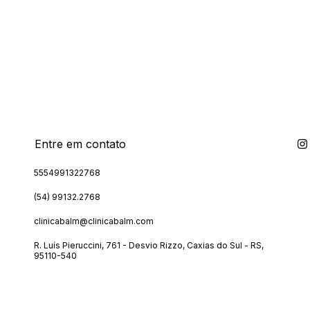
e-se e receba nossas ofertas.
Entre em contato
5554991322768
(54) 99132.2768
clinicabalm@clinicabalm.com
R. Luís Pieruccini, 761 - Desvio Rizzo, Caxias do Sul - RS,
95110-540