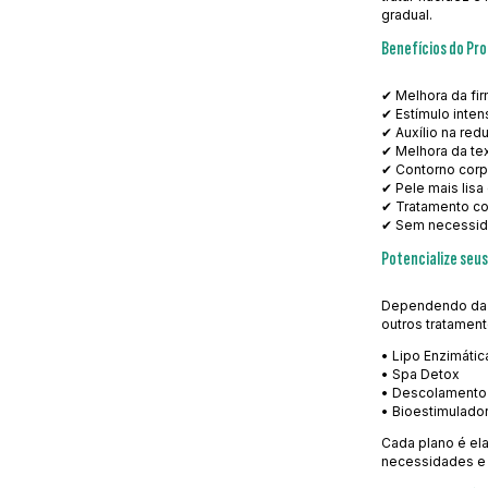
gradual.
Benefícios do Pr
✔ Melhora da fi
✔ Estímulo inte
✔ Auxílio na red
✔ Melhora da tex
✔ Contorno corp
✔ Pele mais lisa
✔ Tratamento co
✔ Sem necessid
Potencialize seus
Dependendo da a
outros tratament
• Lipo Enzimátic
• Spa Detox
• Descolamento 
• Bioestimulado
Cada plano é el
necessidades e 