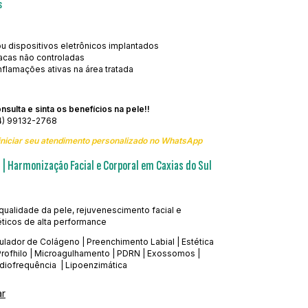
s
u dispositivos eletrônicos implantados
acas não controladas
nflamações ativas na área tratada
sulta e sinta os benefícios na pele!!
4) 99132-2768
 iniciar seu atendimento personalizado no WhatsApp
 | Harmonização Facial e Corporal em Caxias do Sul
qualidade da pele, rejuvenescimento facial e
éticos de alta performance
ulador de Colágeno | Preenchimento Labial | Estética
Profhilo | Microagulhamento | PDRN | Exossomos |
adiofrequência | Lipoenzimática
ar