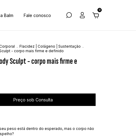
0
ca Balm
Fale conosco
 Corporal
.
Flacidez | Colágeno | Sustentação
.
culpt - corpo mais firme e definido
ody Sculpt - corpo mais firme e
seu peso está dentro do esperado, mas o corpo não
espelho?