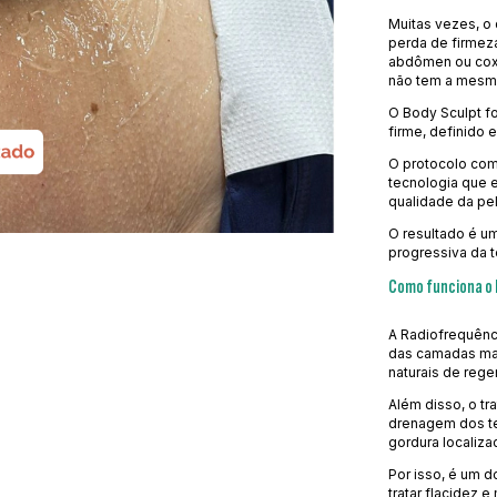
Muitas vezes, o 
perda de firmeza
abdômen ou coxa
não tem a mesma
O Body Sculpt f
firme, definido
O protocolo co
tecnologia que e
qualidade da pel
O resultado é um
progressiva da t
Como funciona o 
A Radiofrequênc
das camadas mai
naturais de reg
Além disso, o tra
drenagem dos te
gordura localiza
Por isso, é um 
tratar flacidez 