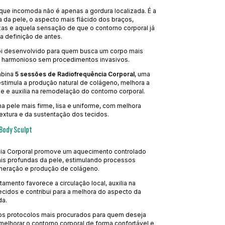
que incomoda não é apenas a gordura localizada. É a
 da pele, o aspecto mais flácido dos braços,
s e aquela sensação de que o contorno corporal já
 definição de antes.
oi desenvolvido para quem busca um corpo mais
 e harmonioso sem procedimentos invasivos.
mbina
5 sessões de Radiofrequência Corporal
, uma
stimula a produção natural de colágeno, melhora a
e e auxilia na remodelação do contorno corporal.
a pele mais firme, lisa e uniforme, com melhora
extura e da sustentação dos tecidos.
Body Sculpt
ia Corporal promove um aquecimento controlado
s profundas da pele, estimulando processos
eneração e produção de colágeno.
tamento favorece a circulação local, auxilia na
cidos e contribui para a melhora do aspecto da
da.
dos protocolos mais procurados para quem deseja
e melhorar o contorno corporal de forma confortável e