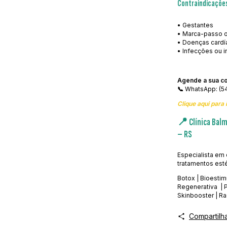
Contraindicaçõe
• Gestantes
• Marca-passo o
• Doenças cardí
• Infecções ou i
Agende a sua con
📞
WhatsApp: (5
Clique aqui para
📍 Clínica Balm
– RS
Especialista em 
tratamentos est
Botox | Bioestim
Regenerativa | 
Skinbooster | R
Compartilh